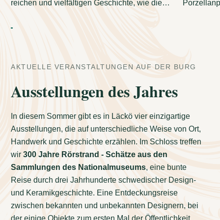
reichen und vielfältigen Geschichte, wie die
Porzellanp
von Schloss Läckö, weckt die Neugier auf
Lidköping 
den Ort und die Menschen, die ihn einst
geprägt haben.
AKTUELLE VERANSTALTUNGEN AUF DER BURG
Ausstellungen des Jahres
In diesem Sommer gibt es in Läckö vier einzigartige
Ausstellungen, die auf unterschiedliche Weise von Ort,
Handwerk und Geschichte erzählen. Im Schloss treffen
wir
300 Jahre Rörstrand - Schätze aus den
Sammlungen des Nationalmuseums
, eine bunte
Reise durch drei Jahrhunderte schwedischer Design-
und Keramikgeschichte. Eine Entdeckungsreise
zwischen bekannten und unbekannten Designern, bei
der einige Objekte zum ersten Mal der Öffentlichkeit