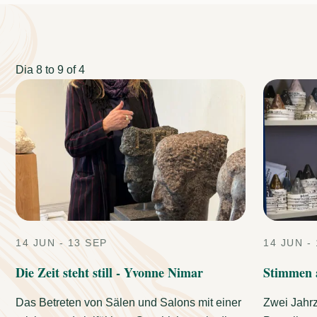
Dia
8 to 9
of 4
14 JUN - 13 SEP
14 JUN -
Die Zeit steht still - Yvonne Nimar
Stimmen 
Das Betreten von Sälen und Salons mit einer
Zwei Jahrz