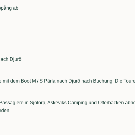
spång ab.
nach Djurö.
 mit dem Boot M / S Pärla nach Djurö nach Buchung. Die Toure
Passagiere in Sjötorp, Askeviks Camping und Otterbäcken abhol
rden.