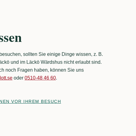
Mischung verweben.
 unser vielfältiges
sangebot und begeben Sie
ssen
 auf eine Reise in die
it.
esuchen, sollten Sie einige Dinge wissen, z. B.
ckö und im Läckö Wärdshus nicht erlaubt sind.
ch noch Fragen haben, können Sie uns
ott.se
oder
0510-48 46 60
.
NEN VOR IHREM BESUCH