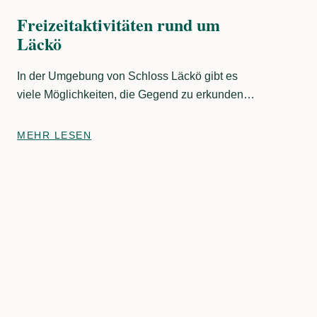
Freizeitaktivitäten rund um
Läckö
In der Umgebung von Schloss Läckö gibt es
viele Möglichkeiten, die Gegend zu erkunden.
Übernachten Sie im Hotel Läckö Wärdshus, auf
dem Campingplatz oder im Gästehafen, und
MEHR LESEN
nutzen Sie die Gelegenheit, die Umgebung zu
erkunden. Entdecken Sie, was Lidköping zu
bieten hat, und holen Sie sich die besten Tipps
für Aktivitäten und Sehenswürdigkeiten auf
Kållandsö und Kinnekulle.