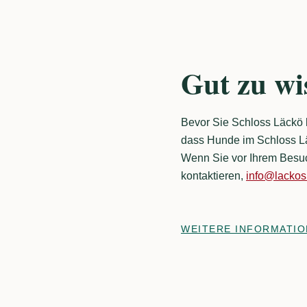
Freunden, Kollegen oder Ihrer Klasse.
fesselnden 
Erkunden Sie
Ausstellung
Gut zu wi
sich mit uns
Vergangenhe
Bevor Sie Schloss Läckö b
dass Hunde im Schloss Lä
Wenn Sie vor Ihrem Besu
kontaktieren,
info@lackosl
WEITERE INFORMATIO