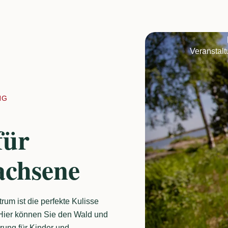
Veranstal
NG
für
achsene
um ist die perfekte Kulisse
. Hier können Sie den Wald und
rung für Kinder und