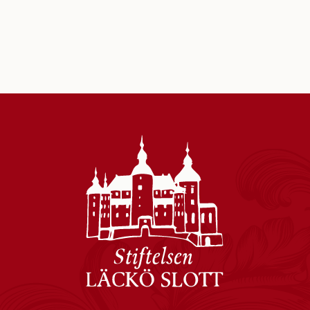
fenen Meer. Ob Sie alleine oder
Perspektive des See
er Gruppe unterwegs sind, es gibt
Bringen Sie ein Lun
lige Möglichkeiten, den Vänern
Morgenkaffee mit, l
h zu erleben.
zurück und genieße
ganztägigen Ausflug 
Naturerlebnisse.