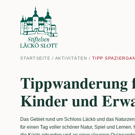
STARTSEITE
/
AKTIVITÄTEN
/
TIPP SPAZIERGA
Tippwanderung 
Kinder und Erw
Das Gebiet rund um Schloss Läckö und das Naturzentr
für einen Tag voller schöner Natur, Spiel und Lernen
die Küste erkunden und an einer cleveren Quizwande