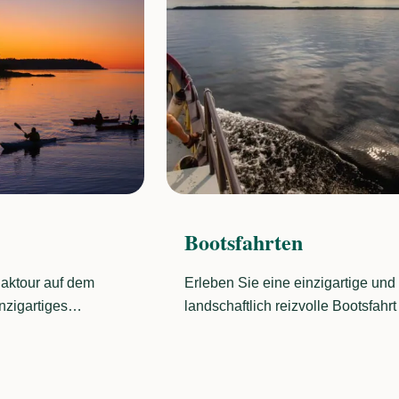
Geführte Touren
nzigartige und
Tauchen Sie ein in die Geschicht
lle Bootsfahrt auf
Schlosses, wandern Sie im
einem erfahrenen
Naturschutzgebiet oder genießen
erer Tour können Sie
eine Paddeltour auf dem Vänerns
park aus der Nähe
Wir bieten pädagogische Führun
estland aus der
durch das Schloss, das Naturzen