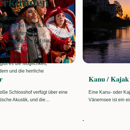
 erkunden
sflugsziele in
hneiderten Besuch, bei
nisse und Wünsche
, Ausstellungen und das
n in der schönen
andere spannende
gibt es die Möglichkeit,
ern und die herrliche
u / Kajak
Bootsfahrten
Kanu- oder Kajaktour auf dem
Erleben Sie eine ei
see ist ein einzigartiges
landschaftlich reizvo
rlebnis, das Sie nie vergessen
dem Vänernsee mit 
n. Es gibt ruhige Gewässer und
Reiseleiter. Auf uns
ützte Buchten, aber auch
den Djurö-National
chsvollere Paddelstrecken auf
erkunden und das F