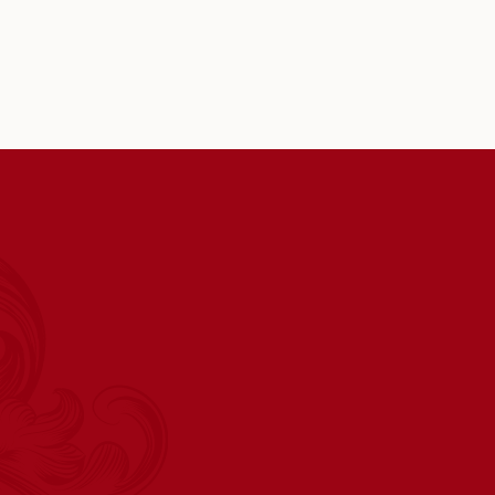
s betrachten.
und andere landschaftlich reizvoll
chpaket oder einen
Gebiete rund um Kållandsö an.
ehnen Sie sich
Genießen Sie einen anregenden 
n Sie einen
Schloss mit Ihrer Familie, Ihren
voller idyllischer
Freunden, Kollegen oder Ihrer Kla