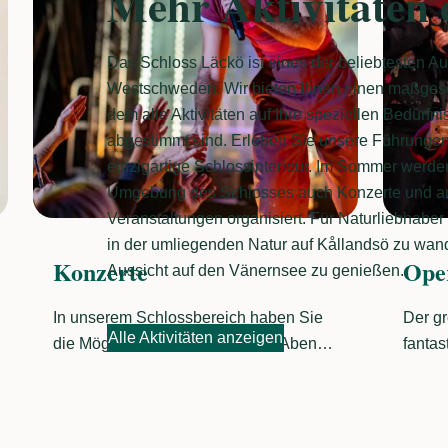
Mehr Aktivitäten
Das Schloss Läckö ist eines der beliebtesten Au
Westschweden. Wir bieten Ihnen einen maßgesc
dem alle Aktivitäten auf Ihre speziellen Bedürf
abgestimmt sind. Erleben Sie unsere Führungen
einzigartige Schlossinterieur. Im Sommer werde
Umgebung des Schlosses auch Konzerte und 
Veranstaltungen organisiert. Für Naturliebhaber 
in der umliegenden Natur auf Kållandsö zu wand
Oper
Kan
Aussicht auf den Vänernsee zu genießen.
Der große Schlosshof verfügt über eine
Eine 
Alle Aktivitäten anzeigen
fantastische Akustik, und die
Vänern
Sommeroper auf Schloss Läckö ist weit
Nature
über die Grenzen von Västra Götaland -
werde
und sogar in ganz Schweden - bekannt
gesch
und beliebt. Bei jedem Wetter strömt
anspru