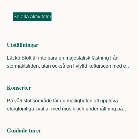
Se alla aktiviteter
Utställningar
Läckö Slott är inte bara en majestätisk fästning från
stormaktstiden, utan också en livfylld kulturscen med en
rik tradition av olika utställningar. Sedan årtionden har
våra salar, slottsrum och utom förvandlats till gallerier,
Konserter
teaterscener och temarum där historia, konst och kultur
vävs samman i en fängslande blandning. Utforska vårt
På vårt slottsområde får du möjligheten att uppleva
mångsidiga utbud av utställningar och häng med på en
oförglömliga kvällar med musik och underhållning på
resa tillbaka i tiden.
professionell nivå. Sessions i Lidköping bjuder på musik
och underhållning av band och artister under hela
Guidade turer
sommaren. Ta konsertbussen från Stadshotellet och