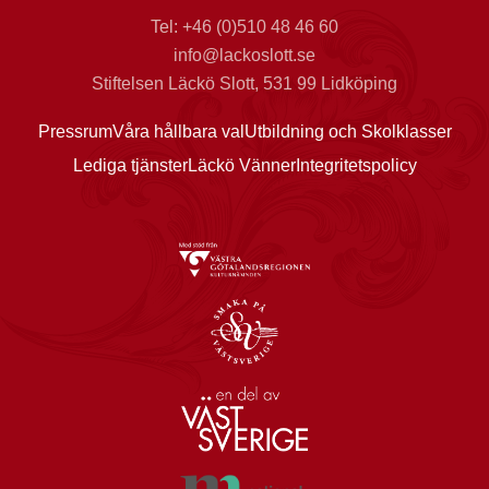
Tel: +46 (0)510 48 46 60
info@lackoslott.se
Stiftelsen Läckö Slott, 531 99 Lidköping
Pressrum
Våra hållbara val
Utbildning och Skolklasser
Lediga tjänster
Läckö Vänner
Integritetspolicy