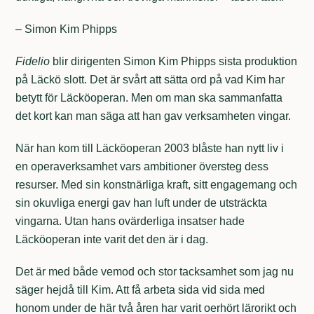
– Simon Kim Phipps
Fidelio
blir dirigenten Simon Kim Phipps sista produktion
på Läckö slott. Det är svårt att sätta ord på vad Kim har
betytt för Läcköoperan. Men om man ska sammanfatta
det kort kan man säga att han gav verksamheten vingar.
När han kom till Läcköoperan 2003 blåste han nytt liv i
en operaverksamhet vars ambitioner översteg dess
resurser. Med sin konstnärliga kraft, sitt engagemang och
sin okuvliga energi gav han luft under de utsträckta
vingarna. Utan hans ovärderliga insatser hade
Läcköoperan inte varit det den är i dag.
Det är med både vemod och stor tacksamhet som jag nu
säger hejdå till Kim. Att få arbeta sida vid sida med
honom under de här två åren har varit oerhört lärorikt och