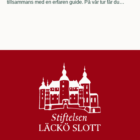
tillsammans med en erfaren guide. På vår tur får du
utforska Djurö nationalpark på nära håll och betrakta
fastlandet från ett sjöperspektiv. Ta med dig matsäck eller
förmiddagsfika, luta dig tillbaka och njut av en heldagstur
full av idylliska naturupplevelser.