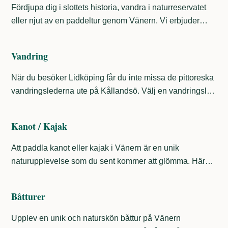
upplev den natursköna omgivningen på slottsområdet.
Fördjupa dig i slottets historia, vandra i naturreservatet
eller njut av en paddeltur genom Vänern. Vi erbjuder
lärorika guidade turer på slottet, naturum och övriga,
natursköna områden runt om Kållandsö. Njut av en
Vandring
inspirerande dag på slottet tillsammans med familjen,
vännerna, kollegorna eller klassen.
När du besöker Lidköping får du inte missa de pittoreska
vandringslederna ute på Kållandsö. Välj en vandringsled
som passar dig och ditt sällskap eller boka ett
vandringspaket med tillhörande boende, parkering, mat
Kanot / Kajak
och dryck. I samband med din vandring kan du besöka
slottet för en spännande inblick i vår historia.
Att paddla kanot eller kajak i Vänern är en unik
naturupplevelse som du sent kommer att glömma. Här
finns lugna vatten och skyddade vikar, men också mer
utmanande paddlingar i det öppna havet. Oavsett om du
Båtturer
vill ta dig ut på egen hand eller i grupp, finns det otaliga
möjligheter att uppleva Vänern på nära håll.
Upplev en unik och naturskön båttur på Vänern