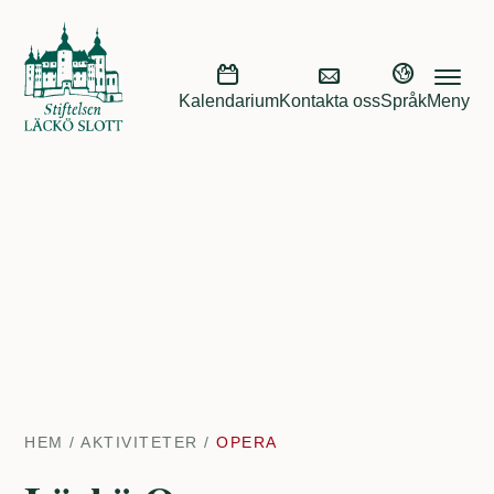
Kalendarium
Kontakta oss
Språk
Meny
HEM
/
AKTIVITETER
/
OPERA