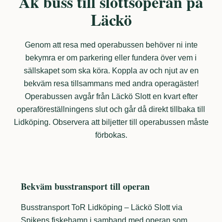
Åk buss till slottsoperan på
Läckö
Genom att resa med operabussen behöver ni inte
bekymra er om parkering eller fundera över vem i
sällskapet som ska köra. Koppla av och njut av en
bekväm resa tillsammans med andra operagäster!
Operabussen avgår från Läckö Slott en kvart efter
operaföreställningens slut och går då direkt tillbaka till
Lidköping. Observera att biljetter till operabussen måste
förbokas.
Bekväm busstransport till operan
Busstransport ToR Lidköping – Läckö Slott via
Spikens fiskehamn i samband med operan som