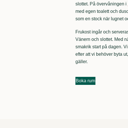
slottet. På övervåningen i
med egen toalett och dusch
som en stock när lugnet o
Frukost ingår och servera
Vänern och slottet. Med n
smakrik start på dagen. Vi 
efter att vi behöver byta u
gäller.
Boka rum