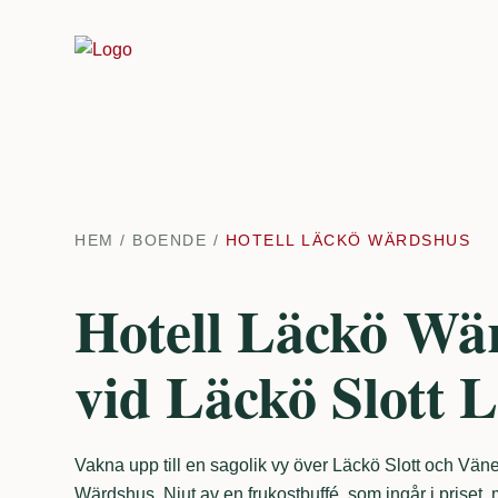
HEM
/
BOENDE
/
HOTELL LÄCKÖ WÄRDSHUS
Hotell Läckö Wä
vid Läckö Slott 
Vakna upp till en sagolik vy över Läckö Slott och Vän
Wärdshus. Njut av en frukostbuffé, som ingår i priset,