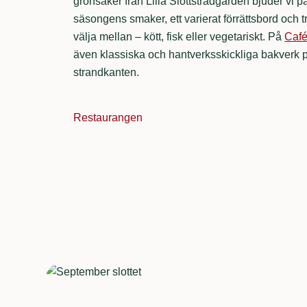
grönsaker från Lilla Slottsträdgården bjuder vi 
säsongens smaker, ett varierat förrättsbord och tr
välja mellan – kött, fisk eller vegetariskt. På
Café
även klassiska och hantverksskickliga bakverk p
strandkanten.
Restaurangen