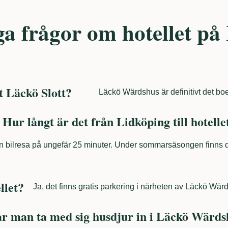
ga frågor om hotellet på
t Läckö Slott?
Läckö Wärdshus är definitivt det boe
Hur långt är det från Lidköping till hotelle
r en bilresa på ungefär 25 minuter. Under sommarsäsongen finns
llet?
Ja, det finns gratis parkering i närheten av Läckö Wär
r man ta med sig husdjur in i Läckö Wärds