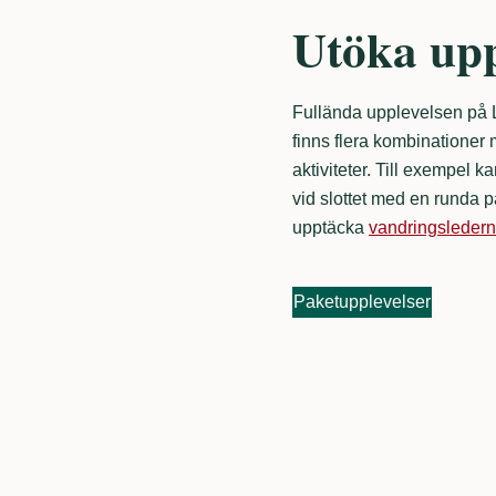
Utöka upp
Fullända upplevelsen på L
finns flera kombinatione
aktiviteter. Till exempel 
vid slottet med en runda 
upptäcka
vandringsleder
Paketupplevelser