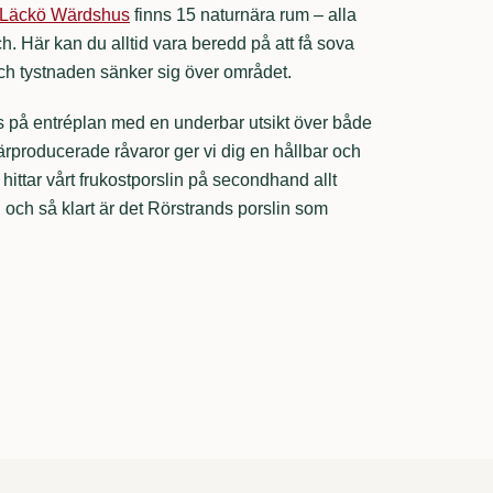
Läckö Wärdshus
finns 15 naturnära rum – alla
. Här kan du alltid vara beredd på att få sova
ch tystnaden sänker sig över området.
s på entréplan med en underbar utsikt över både
ärproducerade råvaror ger vi dig en hållbar och
hittar vårt frukostporslin på secondhand allt
t, och så klart är det Rörstrands porslin som