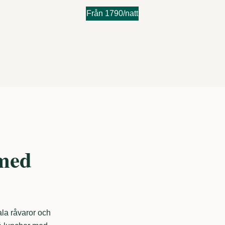
Från 1790/natt
med
la råvaror och