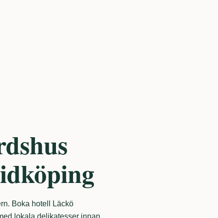
rdshus
Lidköping
ern. Boka hotell Läckö
 med lokala delikatesser innan