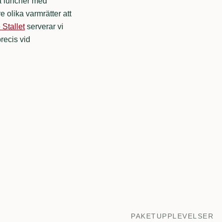
på luncher med
e olika varmrätter att
 Stallet
serverar vi
recis vid
PAKETUPPLEVELSER