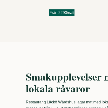
Från 2290/natt
Smakupplevelser 
lokala råvaror
Restaurang Läckö Wärdshus lagar mat med loka