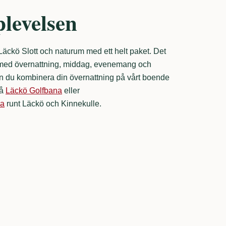
levelsen
äckö Slott och naturum med ett helt paket. Det
r med övernattning, middag, evenemang och
kan du kombinera din övernattning på vårt boende
på
Läckö Golfbana
eller
na
runt Läckö och Kinnekulle.