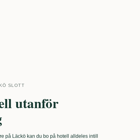
KÖ SLOTT
ell utanför
g
re på Läckö kan du bo på hotell alldeles intill