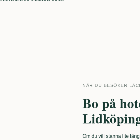
NÄR DU BESÖKER LÄC
Bo på hot
Lidköpin
Om du vill stanna lite läng