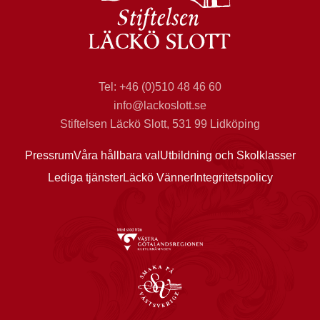
Tel: +46 (0)510 48 46 60
info@lackoslott.se
Stiftelsen Läckö Slott, 531 99 Lidköping
Pressrum
Våra hållbara val
Utbildning och Skolklasser
Lediga tjänster
Läckö Vänner
Integritetspolicy