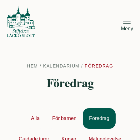
Meny
HEM
/
KALENDARIUM
/
FÖREDRAG
Föredrag
Alla
För barnen
Föredrag
Guidade turer
Kurser
Matupplevelse