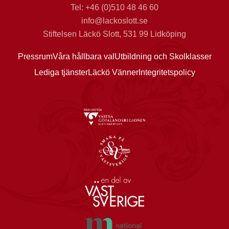
Tel: +46 (0)510 48 46 60
info@lackoslott.se
Stiftelsen Läckö Slott, 531 99 Lidköping
Pressrum
Våra hållbara val
Utbildning och Skolklasser
Lediga tjänster
Läckö Vänner
Integritetspolicy