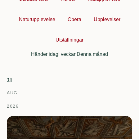
Naturupplevelse
Opera
Upplevelser
Utställningar
Händer idag
I veckan
Denna månad
21
AUG
2026